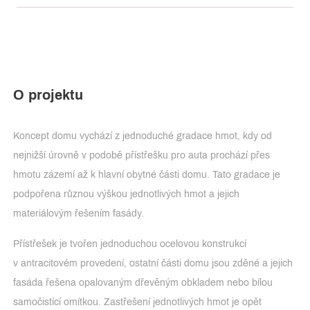
O projektu
Koncept domu vychází z jednoduché gradace hmot, kdy od
nejnižší úrovně v podobě přístřešku pro auta prochází přes
hmotu zázemí až k hlavní obytné části domu. Tato gradace je
podpořena různou výškou jednotlivých hmot a jejich
materiálovým řešením fasády.
Přístřešek je tvořen jednoduchou ocelovou konstrukcí
v antracitovém provedení, ostatní části domu jsou zděné a jejich
fasáda řešena opalovaným dřevěným obkladem nebo bílou
samočistící omítkou. Zastřešení jednotlivých hmot je opět