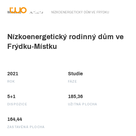
Wobau.cz
Realizace
NÍZKOENERGETICKÝ DŮM VE FRÝDKU
Nízkoenergetický rodinný dům ve
Frýdku-Místku
2021
Studie
ROK
FÁZE
5+1
185,36
DISPOZICE
UŽITNÁ PLOCHA
164,44
ZASTAVĚNÁ PLOCHA