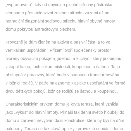
„vygradováno“, kdy od obyčejné ploché střechy přístřešku
stoupáme přes extenzivní zelenou střechu zázemí až po
netradiční diagonální sedlovou střechu hlavní obytné hmoty
domu pokrytou antracitovým plechem.
Provozně je dům členěn na aktivní a pasivní část, a to ve
vertikálním uspořádání. Přízemí tvoří společenský prostor
tvořený obývacím pokojem, jídelnou a kuchyní, který je obepnut
vstupní halou, technickou místností, koupelnou a šatnou. Ta je
přístupná z pracovny, která bude v budoucnu transformována
v ložnici rodičů. V patře nalezneme klasické uspořádání ve formě
dvou dětských pokojů, ložnice rodičů se šatnou a koupelnou.
Charakteristickým prvkem domu je krytá terasa, která vznikla
jako „výkus“ do hlavní hmoty. Přináší tak denní světlo hlouběji do
domu a zároveň nevytváří další konstrukce, které by byli na dům
nalepeny. Terasa se tak stává opticky i provozně součástí domu