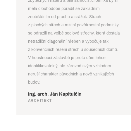
zbytečných nátěrů a bílá samočistící omítka by si
měla dlouhodobě poradit se základním
znečištěním od prachu a srážek. Strach
z plochých střech a místní povětrnostní podmínky
se odrazili na volbě sedlové střechy, která dostala
netradiční diagonální hřeben a vybočuje tak
z konvenčních řešení střech u sousedních domů.
V houstnoucí zástavbě je proto dům lehce
identifikovatelný, ale zároveň svým vzhledem
neruší charakter původních a nově vznikajících
budov.
Ing. arch. Ján Kapitulčin
ARCHITEKT