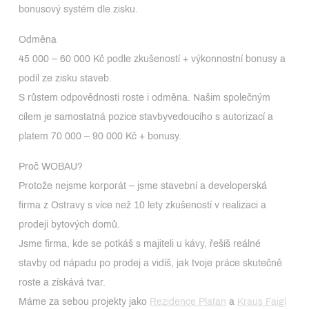
bonusový systém dle zisku.
Odměna
45 000 – 60 000 Kč podle zkušeností + výkonnostní bonusy a
podíl ze zisku staveb.
S růstem odpovědnosti roste i odměna. Našim společným
cílem je samostatná pozice stavbyvedoucího s autorizací a
platem 70 000 – 90 000 Kč + bonusy.
Proč WOBAU?
Protože nejsme korporát – jsme stavební a developerská
firma z Ostravy s více než 10 lety zkušeností v realizaci a
prodeji bytových domů.
Jsme firma, kde se potkáš s majiteli u kávy, řešíš reálné
stavby od nápadu po prodej a vidíš, jak tvoje práce skutečně
roste a získává tvar.
Máme za sebou projekty jako
Rezidence Platan
a
Kraus Faigl