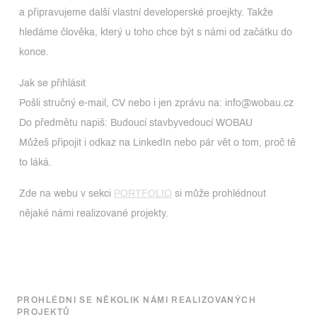
a připravujeme další vlastní developerské proejkty. Takže
hledáme člověka, který u toho chce být s námi od začátku do
konce.
Jak se přihlásit
Pošli stručný e-mail, CV nebo i jen zprávu na: info@wobau.cz
Do předmětu napiš: Budoucí stavbyvedoucí WOBAU
Můžeš připojit i odkaz na LinkedIn nebo pár vět o tom, proč tě
to láká.
Zde na webu v sekci
PORTFOLIO
si může prohlédnout
nějaké námi realizované projekty.
PROHLÉDNI SE NĚKOLIK NÁMI REALIZOVANÝCH
PROJEKTŮ