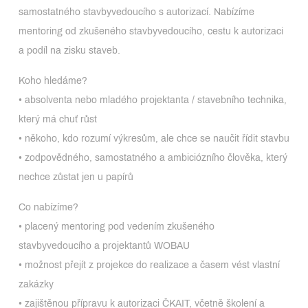
samostatného stavbyvedoucího s autorizací. Nabízíme
mentoring od zkušeného stavbyvedoucího, cestu k autorizaci
a podíl na zisku staveb.
Koho hledáme?
• absolventa nebo mladého projektanta / stavebního technika,
který má chuť růst
• někoho, kdo rozumí výkresům, ale chce se naučit řídit stavbu
• zodpovědného, samostatného a ambiciózního člověka, který
nechce zůstat jen u papírů
Co nabízíme?
• placený mentoring pod vedením zkušeného
stavbyvedoucího a projektantů WOBAU
• možnost přejít z projekce do realizace a časem vést vlastní
zakázky
• zajištěnou přípravu k autorizaci ČKAIT, včetně školení a