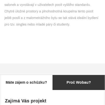
salonek a vyvolávají v uživatelech pocit vyššího standardu.
Chytré úložné prostory a plnohodnotná koupelna tento pocit
ještě posílí a z malometrážního bytu se tak stává ideální bydlení
pro tzv. singles nebo mladé páry či studenty.
Máte zájem o schůzku?
Proč Wobau?
Zajímá Vás projekt