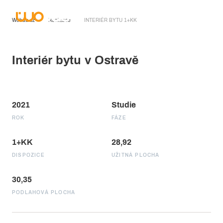
Wobau.cz
Realizace
INTERIÉR BYTU 1+KK
Interiér bytu v Ostravě
2021
Studie
ROK
FÁZE
1+KK
28,92
DISPOZICE
UŽITNÁ PLOCHA
30,35
PODLAHOVÁ PLOCHA