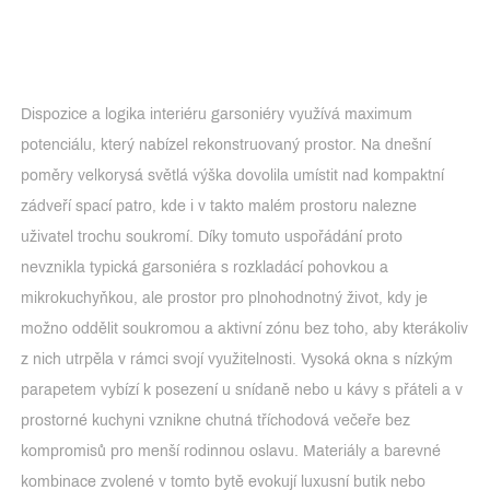
Dispozice a logika interiéru garsoniéry využívá maximum
potenciálu, který nabízel rekonstruovaný prostor. Na dnešní
poměry velkorysá světlá výška dovolila umístit nad kompaktní
zádveří spací patro, kde i v takto malém prostoru nalezne
uživatel trochu soukromí. Díky tomuto uspořádání proto
nevznikla typická garsoniéra s rozkladácí pohovkou a
mikrokuchyňkou, ale prostor pro plnohodnotný život, kdy je
možno oddělit soukromou a aktivní zónu bez toho, aby kterákoliv
z nich utrpěla v rámci svojí využitelnosti. Vysoká okna s nízkým
parapetem vybízí k posezení u snídaně nebo u kávy s přáteli a v
prostorné kuchyni vznikne chutná tříchodová večeře bez
kompromisů pro menší rodinnou oslavu. Materiály a barevné
kombinace zvolené v tomto bytě evokují luxusní butik nebo