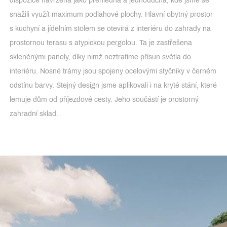
dispozice navržena jako přehledná a jednoduchá, kde jsme se
snažili využít maximum podlahové plochy. Hlavní obytný prostor
s kuchyní a jídelním stolem se otevírá z interiéru do zahrady na
prostornou terasu s atypickou pergolou. Ta je zastřešena
skleněnými panely, díky nimž neztratíme přísun světla do
interiéru. Nosné trámy jsou spojeny ocelovými styčníky v černém
odstínu barvy. Stejný design jsme aplikovali i na kryté stání, které
lemuje dům od příjezdové cesty. Jeho součástí je prostorný
zahradní sklad.