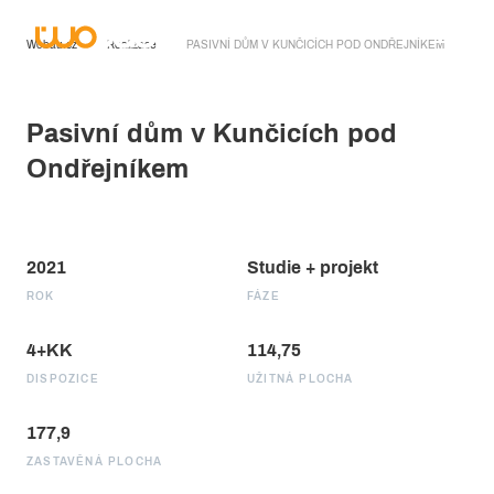
Wobau.cz
Realizace
PASIVNÍ DŮM V KUNČICÍCH POD ONDŘEJNÍKEM
Pasivní dům v Kunčicích pod
Ondřejníkem
2021
Studie + projekt
ROK
FÁZE
4+KK
114,75
DISPOZICE
UŽITNÁ PLOCHA
177,9
ZASTAVĚNÁ PLOCHA