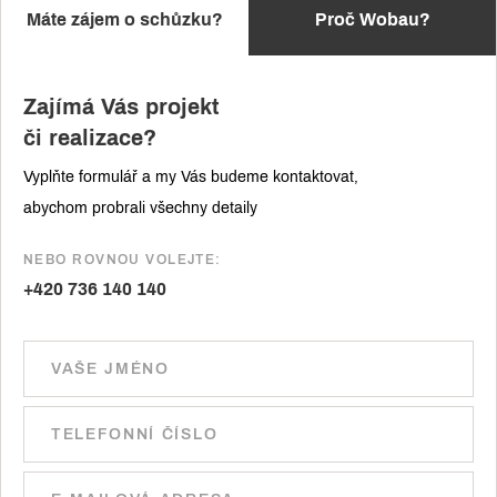
Máte zájem o schůzku?
Proč Wobau?
Zajímá Vás projekt
či realizace?
Vyplňte formulář a my Vás budeme kontaktovat,
abychom probrali všechny detaily
NEBO ROVNOU VOLEJTE:
+420 736 140 140
Ponechte toto pole prázdné.