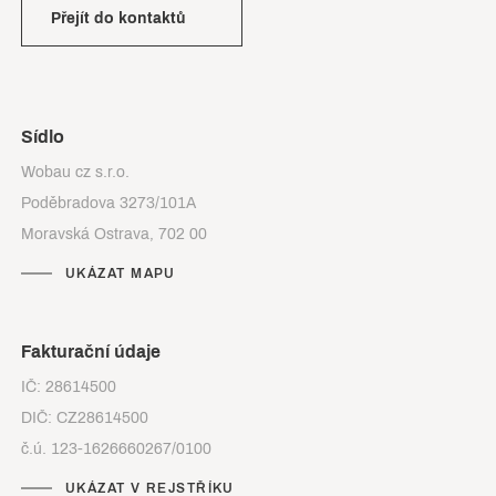
Přejít do kontaktů
Sídlo
Wobau cz s.r.o.
Poděbradova 3273/101A
Moravská Ostrava, 702 00
UKÁZAT MAPU
Fakturační údaje
IČ: 28614500
DIČ: CZ28614500
č.ú. 123-1626660267/0100
UKÁZAT V REJSTŘÍKU