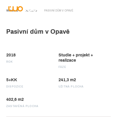
Wobau.cz
Realizace
PASIVNÍ DŮM V OPAVĚ
Pasivní dům v Opavě
2018
Studie + projekt +
realizace
ROK
FÁZE
5+KK
241,3 m2
DISPOZICE
UŽITNÁ PLOCHA
402,6 m2
ZASTAVĚNÁ PLOCHA