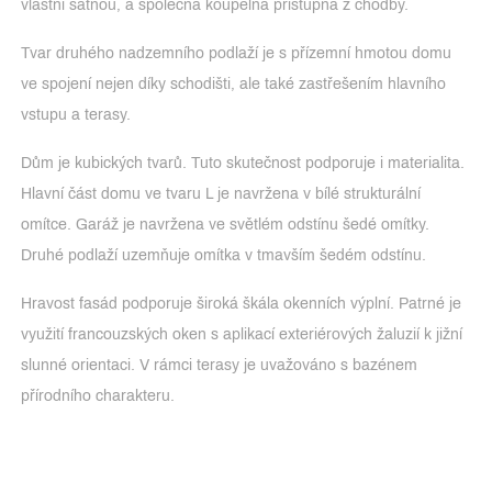
vlastní šatnou, a společná koupelna přístupná z chodby.
Tvar druhého nadzemního podlaží je s přízemní hmotou domu
ve spojení nejen díky schodišti, ale také zastřešením hlavního
vstupu a terasy.
Dům je kubických tvarů. Tuto skutečnost podporuje i materialita.
Hlavní část domu ve tvaru L je navržena v bílé strukturální
omítce. Garáž je navržena ve světlém odstínu šedé omítky.
Druhé podlaží uzemňuje omítka v tmavším šedém odstínu.
Hravost fasád podporuje široká škála okenních výplní. Patrné je
využití francouzských oken s aplikací exteriérových žaluzií k jižní
slunné orientaci. V rámci terasy je uvažováno s bazénem
přírodního charakteru.