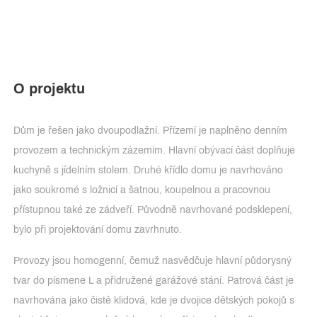
O projektu
Dům je řešen jako dvoupodlažní. Přízemí je naplněno denním
provozem a technickým zázemím. Hlavní obývací část doplňuje
kuchyně s jídelním stolem. Druhé křídlo domu je navrhováno
jako soukromé s ložnicí a šatnou, koupelnou a pracovnou
přístupnou také ze zádveří. Původně navrhované podsklepení,
bylo při projektování domu zavrhnuto.
Provozy jsou homogenní, čemuž nasvědčuje hlavní půdorysný
tvar do písmene L a přidružené garážové stání. Patrová část je
navrhována jako čistě klidová, kde je dvojice dětských pokojů s