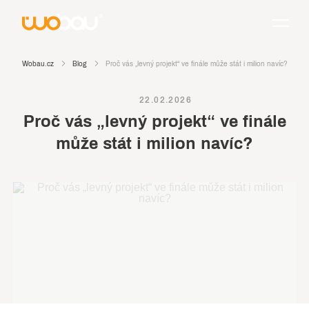
Wobau.cz
Blog
Proč vás „levný projekt“ ve finále může stát i milion navíc?
22.02.2026
Proč vás „levný projekt“ ve finále
může stát i milion navíc?