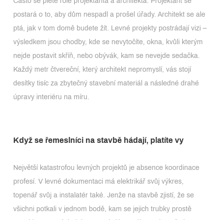
Často se plete role projektanta a architekta. Projektant se
postará o to, aby dům nespadl a prošel úřady. Architekt se ale
ptá, jak v tom domě budete žít. Levné projekty postrádají vizi –
výsledkem jsou chodby, kde se nevytočíte, okna, kvůli kterým
nejde postavit skříň, nebo obývák, kam se nevejde sedačka.
Každý metr čtvereční, který architekt nepromyslí, vás stojí
desítky tisíc za zbytečný stavební materiál a následné drahé
úpravy interiéru na míru.
Když se řemeslníci na stavbě hádají, platíte vy
Největší katastrofou levných projektů je absence koordinace
profesí. V levné dokumentaci má elektrikář svůj výkres,
topenář svůj a instalatér také. Jenže na stavbě zjistí, že se
všichni potkali v jednom bodě, kam se jejich trubky prostě