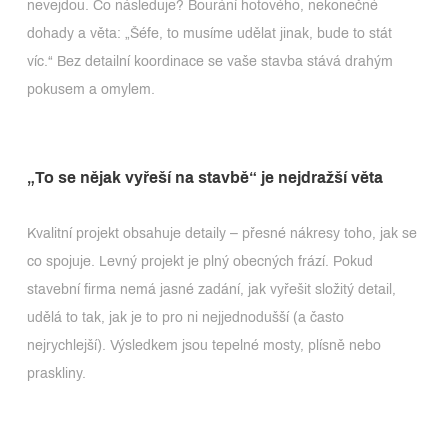
nevejdou. Co následuje? Bourání hotového, nekonečné
dohady a věta: „Šéfe, to musíme udělat jinak, bude to stát
víc.“ Bez detailní koordinace se vaše stavba stává drahým
pokusem a omylem.
„To se nějak vyřeší na stavbě“ je nejdražší věta
Kvalitní projekt obsahuje detaily – přesné nákresy toho, jak se
co spojuje. Levný projekt je plný obecných frází. Pokud
stavební firma nemá jasné zadání, jak vyřešit složitý detail,
udělá to tak, jak je to pro ni nejjednodušší (a často
nejrychlejší). Výsledkem jsou tepelné mosty, plísně nebo
praskliny.