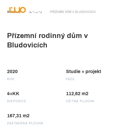
Wobau.cz
Realizace
PŘÍZEMNÍ DŮM V BLUDOVICÍCH
Přízemní rodinný dům v
Bludovicích
2020
Studie + projekt
ROK
FÁZE
4+KK
112,62 m2
DISPOZICE
UŽITNÁ PLOCHA
167,31 m2
ZASTAVĚNÁ PLOCHA