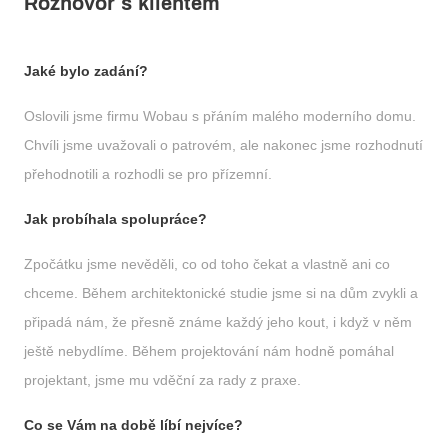
Rozhovor s klientem
Jaké bylo zadání?
Oslovili jsme firmu Wobau s přáním malého moderního domu.
Chvíli jsme uvažovali o patrovém, ale nakonec jsme rozhodnutí
přehodnotili a rozhodli se pro přízemní.
Jak probíhala spolupráce?
Zpočátku jsme nevěděli, co od toho čekat a vlastně ani co
chceme. Během architektonické studie jsme si na dům zvykli a
připadá nám, že přesně známe každý jeho kout, i když v něm
ještě nebydlíme. Během projektování nám hodně pomáhal
projektant, jsme mu vděční za rady z praxe.
Co se Vám na době líbí nejvíce?