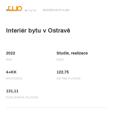
Wobau.cz
Realizace
INTERIÉR BYTU 4+KK
Interiér bytu v Ostravě
2022
Studie, realizace
ROK
FÁZE
4+KK
122,75
DISPOZICE
UŽITNÁ PLOCHA
131,11
PODLAHOVÁ PLOCHA