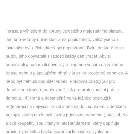
Terasa s výhledem do koruny vzrostlého majestátního platanu.
Jen tato věta by úplně stačila na popis tohoto velkorysého a
luxusního bytu. Bytu, který nic nepostrádá. Bytu, do kterého se
budou jeho obyvatelé s radostí každý den vracet. Aby si
odpočinuli a načerpali nové síly u příjemné večeře na zmíněné
terase nebo u plápolajícího ohně v krbu na prostorné pohovce. A
nebo byt nemusí opouštět vůbec. Pracovna obstojí jak pro
domácí nenáročné „papírování“, tak pro profesionální práci z
domova. Příjemná a dostatečně velká ložnice poslouží k
regeneraci na nejvyšší úrovni a děti najdou soukromí v dětském
pokoji o jakém může snít každá princezna nebo malý stavitel. No
a dvě koupelny jsou vítaným nadstandardem, který doplňuje
prostorný botník a bezkonkurenční kuchyně s výhledem.