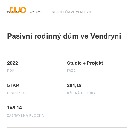
Wobau.cz
Realizace
PASIVNÍ DŮM VE VENDRYNI
Pasivní rodinný dům ve Vendryni
2022
Studie + Projekt
ROK
FÁZE
5+KK
204,18
DISPOZICE
UŽITNÁ PLOCHA
148,14
ZASTAVĚNÁ PLOCHA