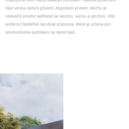
Dispozičně dům nabízí klasické zónování – klidová podkrovní
část versus aktivní přízemí. Atypickým prvkem návrhu je
relaxační prostor wellness se saunou, vanou a sprchou. Klid
podkroví částečně narušuje pracovna, která je určena pro
plnohodnotné podnikání na denní bázi.