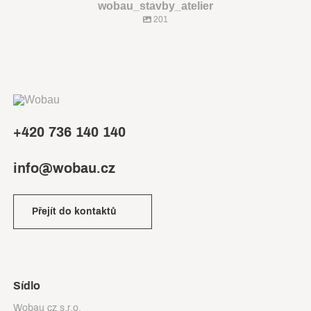
wobau_stavby_atelier
201
+420 736 140 140
info@wobau.cz
Přejít do kontaktů
Sídlo
Wobau cz s.r.o.