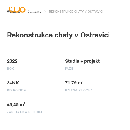
Wobau.cz
Realizace
REKONSTRUKCE CHATY V OSTRAVICI
Rekonstrukce chaty v Ostravici
2022
Studie + projekt
ROK
FÁZE
3+KK
71,79 m²
DISPOZICE
UŽITNÁ PLOCHA
45,45 m²
ZASTAVĚNÁ PLOCHA