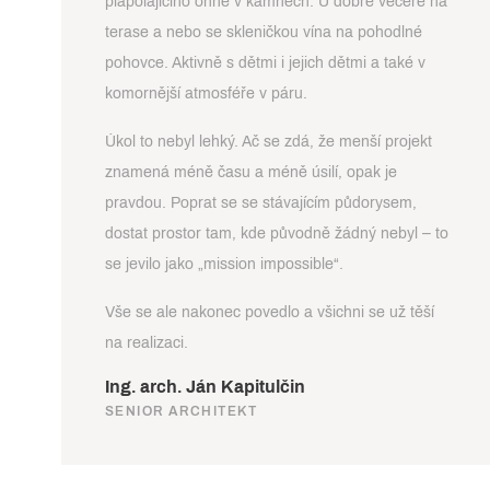
plápolajícího ohně v kamnech. U dobré večeře na
terase a nebo se skleničkou vína na pohodlné
pohovce. Aktivně s dětmi i jejich dětmi a také v
komornější atmosféře v páru.
Úkol to nebyl lehký. Ač se zdá, že menší projekt
znamená méně času a méně úsilí, opak je
pravdou. Poprat se se stávajícím půdorysem,
dostat prostor tam, kde původně žádný nebyl – to
se jevilo jako „mission impossible“.
Vše se ale nakonec povedlo a všichni se už těší
na realizaci.
Ing. arch. Ján Kapitulčin
SENIOR ARCHITEKT