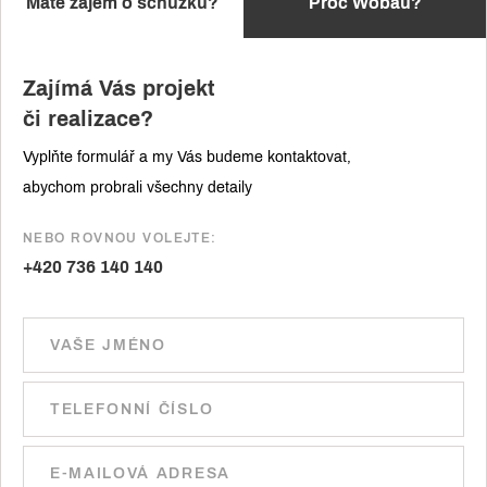
Máte zájem o schůzku?
Proč Wobau?
Zajímá Vás projekt
či realizace?
Vyplňte formulář a my Vás budeme kontaktovat,
abychom probrali všechny detaily
NEBO ROVNOU VOLEJTE:
+420 736 140 140
Ponechte toto pole prázdné.