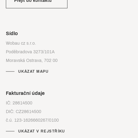
Přejít do kontaktů
Sídlo
Wobau cz s.r.o.
Poděbradova 3273/101A
Moravská Ostrava, 702 00
UKÁZAT MAPU
Fakturační údaje
IČ: 28614500
DIČ: CZ28614500
č.ú. 123-1626660267/0100
UKÁZAT V REJSTŘÍKU