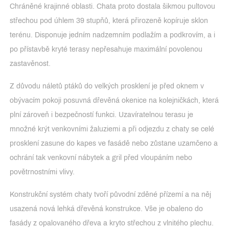
Chráněné krajinné oblasti. Chata proto dostala šikmou pultovou
střechou pod úhlem 39 stupňů, která přirozeně kopíruje sklon
terénu. Disponuje jedním nadzemním podlažím a podkrovím, a i
po přístavbě kryté terasy nepřesahuje maximální povolenou
zastavěnost.
Z důvodu náletů ptáků do velkých prosklení je před oknem v
obývacím pokoji posuvná dřevěná okenice na kolejničkách, která
plní zároveň i bezpečností funkci. Uzavíratelnou terasu je
množné krýt venkovními žaluziemi a při odjezdu z chaty se celé
prosklení zasune do kapes ve fasádě nebo zůstane uzamčeno a
ochrání tak venkovní nábytek a gril před vloupáním nebo
povětrnostními vlivy.
Konstrukční systém chaty tvoří původní zděné přízemí a na něj
usazená nová lehká dřevěná konstrukce. Vše je obaleno do
fasády z opalovaného dřeva a kryto střechou z vlnitého plechu.