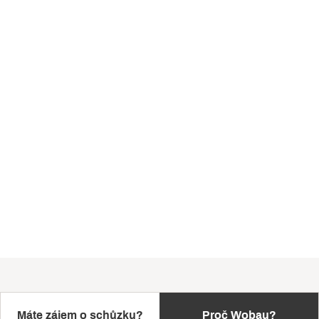
Máte zájem o schůzku?
Proč Wobau?