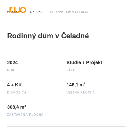
Wobau.cz
Realizace
RODINNÝ DŮM V ČELADNÉ
Rodinný dům v Čeladné
2024
Studie + Projekt
ROK
FÁZE
4 + KK
145,1 m²
DISPOZICE
UŽITNÁ PLOCHA
308,4 m²
ZASTAVĚNÁ PLOCHA