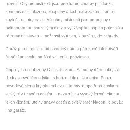
uzavřít. Obytné místnosti jsou prostorné, chodby plní funkci
komunikační i úložnou, koupelny a technické zázemí nemají
zbytečné metry navíc. Všechny místnosti jsou propojeny s
exteriérem francouzskými okny a využívají tak naplno potenciálu
přízemních staveb – možnosti vyjít ven, k bazénu, do zahrady.
Garáž předstupuje před samotný dům a přirozeně tak dotváří
členění pozemku na část vstupní a pobytovou.
Objekty jsou obloženy Cetris deskami. Samotný dům pokrývají
desky ve světlém odstínu s horizontálním kladením. Pouze
obvodová stěna krytého ochozu u terasy je opatřena deskami
svislými v tmavém odstínu – navazují na vysoký formát oken a
jejich členění. Stejný tmavý odstín a svislý směr kladení je použit
i na garáži.