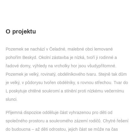
O projektu
Pozemek se nachází v Čeladné, malebné obci lemované
pohořím Beskyd. Okolní zástavba je nízká, tvoří ji rodinné a
řadové domy, výhledy na vrcholky hor jsou všudypřítomné.
Pozemek je velký, rovinatý, obdélníkového tvaru. Stejně tak dům
je velký, v půdorysu tvořen obdélníky, s rovnou střechou. Tvar do
L poskytuje chtěné soukromí a stínění proti nízkému večernímu
slunci.
Příjemná dispozice odděluje část vyhrazenou pro děti od
společného prostoru a soukromého zázemí rodičů. Chytré řešení
do budoucna – až děti odrostou, jejich část se může na čas