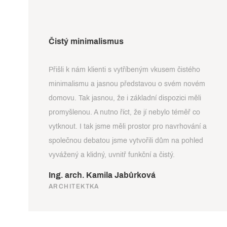
Čistý minimalismus
Přišli k nám klienti s vytříbeným vkusem čistého
minimalismu a jasnou představou o svém novém
domovu. Tak jasnou, že i základní dispozici měli
promyšlenou. A nutno říct, že jí nebylo téměř co
vytknout. I tak jsme měli prostor pro navrhování a
společnou debatou jsme vytvořili dům na pohled
vyvážený a klidný, uvnitř funkční a čistý.
Ing. arch. Kamila Jabůrková
ARCHITEKTKA