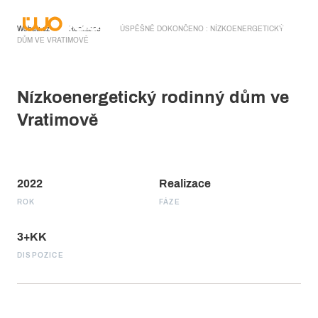
Wobau.cz
Realizace
ÚSPĚŠNĚ DOKONČENO : NÍZKOENERGETICKÝ
DŮM VE VRATIMOVĚ
Nízkoenergetický rodinný dům ve
Vratimově
2022
Realizace
ROK
FÁZE
3+KK
DISPOZICE