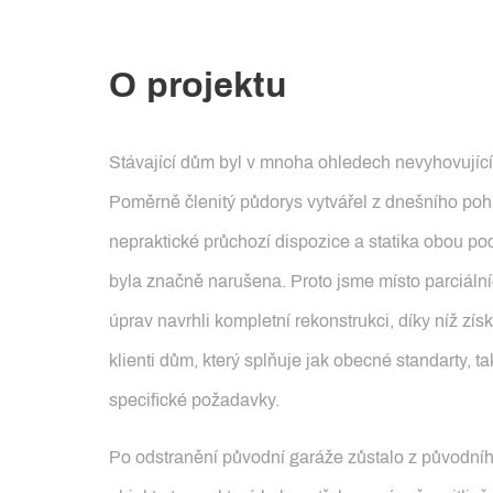
O projektu
Stávající dům byl v mnoha ohledech nevyhovující
Poměrně členitý půdorys vytvářel z dnešního po
nepraktické průchozí dispozice a statika obou po
byla značně narušena. Proto jsme místo parciáln
úprav navrhli kompletní rekonstrukci, díky níž získ
klienti dům, který splňuje jak obecné standarty, ta
specifické požadavky.
Po odstranění původní garáže zůstalo z původní