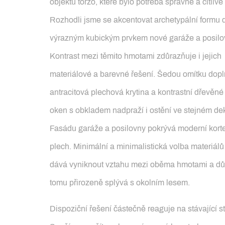
objektu torzo, které bylo potřeba správně a citlivě 
Rozhodli jsme se akcentovat archetypální formu
výrazným kubickým prvkem nové garáže a posilo
Kontrast mezi těmito hmotami zdůrazňuje i jejich
materiálové a barevné řešení. Šedou omítku dopl
antracitová plechová krytina a kontrastní dřevěn
oken s obkladem nadpraží i ostění ve stejném de
Fasádu garáže a posilovny pokrývá moderní kort
plech. Minimální a minimalistická volba materiálů
dává vyniknout vztahu mezi oběma hmotami a dů
tomu přirozeně splývá s okolním lesem.
Dispoziční řešení částečně reaguje na stávající st