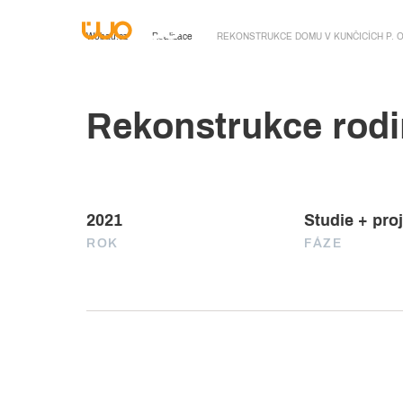
Wobau.cz
Realizace
REKONSTRUKCE DOMU V KUNČICÍCH P. O
Rekonstrukce rodi
2021
Studie + pro
ROK
FÁZE