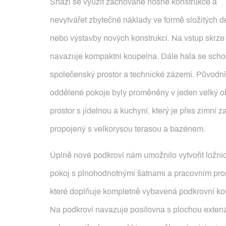
Snaží se využít zachované nosné konstrukce a
nevytvářet zbytečné náklady ve formě složitých d
nebo výstavby nových konstrukcí. Na vstup skrze
navazuje kompaktní koupelna. Dále hala se scho
společenský prostor a technické zázemí. Původní
oddělené pokoje byly proměněny v jeden velký o
prostor s jídelnou a kuchyní, který je přes zimní 
propojený s velkorysou terasou a bazénem.
Úplně nové podkroví nám umožnilo vytvořit ložnic
pokoj s plnohodnotnými šatnami a pracovním pro
které doplňuje kompletně vybavená podkrovní ko
Na podkroví navazuje posilovna s plochou extenz