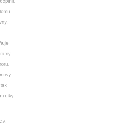
doplnit.
 domu
vny.
ňuje
é rámy
koru.
enový
 tak
m díky
av.