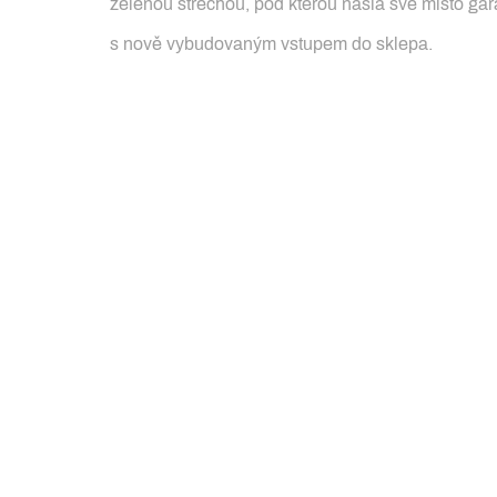
zelenou střechou, pod kterou našla své místo gar
s nově vybudovaným vstupem do sklepa.