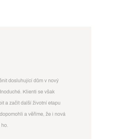
nit dosluhující dům v nový
noduché. Klienti se však
t a začít další životní etapu
dopomohli a věříme, že i nová
 ho.