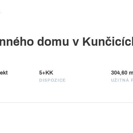
.
nného domu v Kunčicích
jekt
5+KK
304,60 
DISPOZICE
UŽITNÁ 