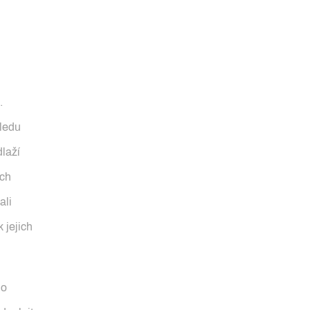
.
hledu
dlaží
ích
ali
k jejich
ho