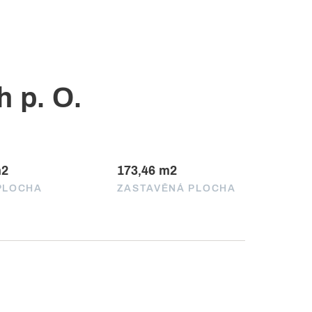
 p. O.
m2
173,46 m2
PLOCHA
ZASTAVĚNÁ PLOCHA