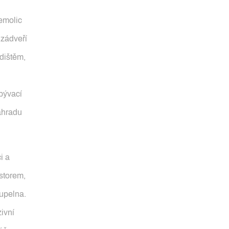
emolic
 zádveří
dištěm,
bývací
zahradu
i a
storem,
upelna.
ivní