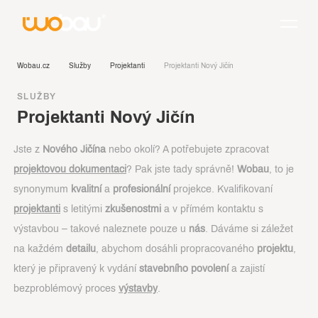
Wobau.cz
Služby
Projektanti
Projektanti Nový Jičín
SLUŽBY
Projektanti Nový Jičín
Jste z
Nového Jičína
nebo okolí? A potřebujete zpracovat
projektovou dokumentaci
? Pak jste tady správně!
Wobau
, to je
synonymum
kvalitní
a
profesionální
projekce. Kvalifikovaní
projektanti
s letitými
zkušenostmi
a v přímém kontaktu s
výstavbou – takové naleznete pouze u
nás
. Dáváme si záležet
na každém
detailu
, abychom dosáhli propracovaného
projektu
,
který je připravený k vydání
stavebního povolení
a zajistí
bezproblémový proces
výstavby
.