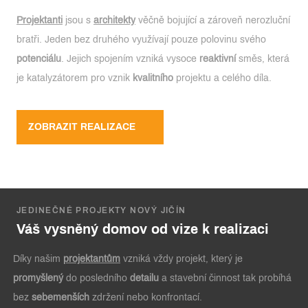
Projektanti
jsou s
architekty
věčně bojující a zároveň nerozluční
bratři. Jeden bez druhého využívají pouze polovinu svého
potenciálu
. Jejich spojením vzniká vysoce
reaktivní
směs, která
je katalyzátorem pro vznik
kvalitního
projektu a celého díla.
ZOBRAZIT REALIZACE
JEDINEČNÉ PROJEKTY NOVÝ JIČÍN
Váš vysněný domov od vize k realizaci
Díky našim
projektantům
vzniká vždy projekt, který je
promyšlený
do posledního
detailu
a stavební činnost tak probíhá
bez
sebemenších
zdržení nebo konfrontací.