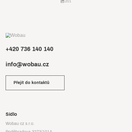
201
+420 736 140 140
info@wobau.cz
Přejít do kontaktů
Sídlo
Wobau cz s.r.o.
Poděbradova 3273/101A