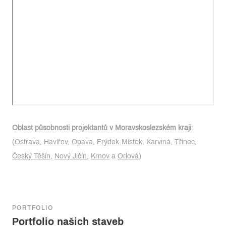
Oblast působnosti projektantů v Moravskoslezském kraji
:
(
Ostrava
,
Havířov
,
Opava
,
Frýdek-Místek
,
Karviná
,
Třinec
,
Český Těšín
,
Nový Jičín
,
Krnov
a
Orlová
)
PORTFOLIO
Portfolio našich staveb