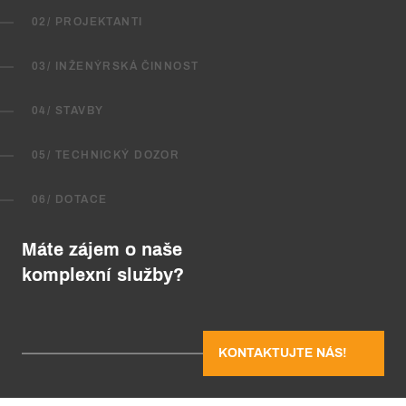
02/ PROJEKTANTI
03/ INŽENÝRSKÁ ČINNOST
04/ STAVBY
05/ TECHNICKÝ DOZOR
06/ DOTACE
Máte zájem o naše
komplexní služby?
KONTAKTUJTE NÁS!