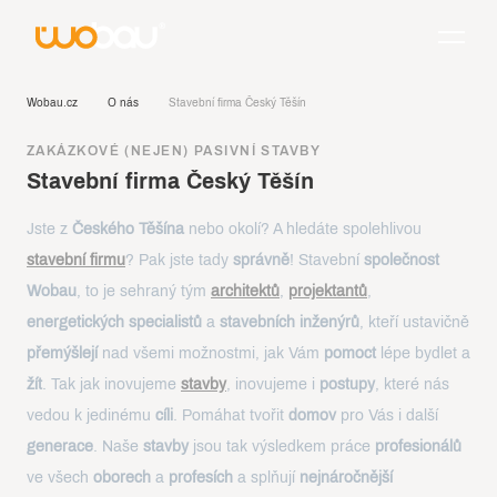
Wobau.cz
O nás
Stavební firma Český Těšín
ZAKÁZKOVÉ (NEJEN) PASIVNÍ STAVBY
Stavební firma Český Těšín
Jste z
Českého Těšína
nebo okolí? A hledáte spolehlivou
stavební firmu
? Pak jste tady
správně
! Stavební
společnost
Wobau
, to je sehraný tým
architektů
,
projektantů
,
energetických specialistů
a
stavebních inženýrů
, kteří ustavičně
přemýšlejí
nad všemi možnostmi, jak Vám
pomoct
lépe bydlet a
žít
. Tak jak inovujeme
stavby
, inovujeme i
postupy
, které nás
vedou k jedinému
cíli
. Pomáhat tvořit
domov
pro Vás i další
generace
. Naše
stavby
jsou tak výsledkem práce
profesionálů
ve všech
oborech
a
profesích
a splňují
nejnáročnější