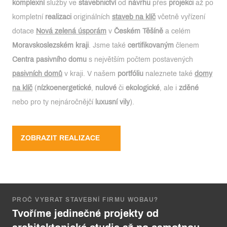
komplexní
služby ve
stavebnictví
od
návrhu
přes
projekci
až po
kompletní
realizaci
originálních
staveb na klíč
včetně vyřízení
dotace
Nová zelená úsporám
v
Českém Těšíně
a celém
Moravskoslezském kraji
. Jsme také
certifikovaným
členem
Centra pasivního domu
s největším počtem postavených
pasivních domů
v kraji. V našem
portfóliu
naleznete také
domy
na klíč
(
nízkoenergetické
,
nulové
či
ekologické
, ale i
zděné
nebo pro ty nejnáročnějčí
luxusní vily
).
ZOBRAZIT REALIZACE
PROČ VYBRAT STAVEBNÍ FIRMU WOBAU?
Tvoříme jedinečné projekty od