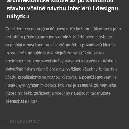
architektonické studie až po samotnou
stavbu včetně návrhu interiérů i designu
nábytku.
Zakládáme si na
originalitě staveb
. Ke každému
klientovi
a jeho
potřebám přistupujeme
individuálně
. Každá naše stavba je
originální
a
navržena
na základě
potřeb
a
požadavků
klienta.
Proto u nás
nenajdete
dva
stejné
domy. Můžete se tak
spolehnout
na
komplexní
služby stavební společnosti
Wobau
.
Vytvoříme
návrh včetně projektu,
vyřídíme
všechny formality s
úřady,
zrealizujeme
samotnou výstavbu a
pomůžeme
vám i s
následným
vyřízením
dotací. Pro vás je
zásadní
, že
nemusíte
vůbec nic
řešit
,
zařizovat
a všechny náležitosti tak můžete
přenechat
na nás.
01/ ARCHITEKTI