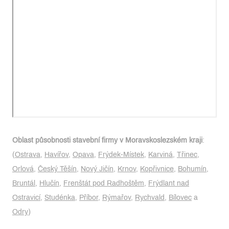
Oblast působnosti stavební firmy v Moravskoslezském kraji
:
(
Ostrava
,
Havířov
,
Opava
,
Frýdek-Místek
,
Karviná
,
Třinec
,
Orlová
,
Český Těšín
,
Nový Jičín
,
Krnov
,
Kopřivnice
,
Bohumín
,
Bruntál
,
Hlučín
,
Frenštát pod Radhoštěm
,
Frýdlant nad
Ostravicí
,
Studénka
,
Příbor
,
Rýmařov
,
Rychvald
,
Bílovec
a
Odry
)