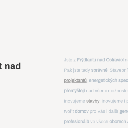
Jste z
Frýdlantu nad Ostravicí
ne
t nad
Pak jste tady
správně
! Stavebn
projektantů
,
energetických speci
přemýšlejí
nad všemi možnostm
inovujeme
stavby
, inovujeme i
tvořit
domov
pro Vás i další
gen
profesionálů
ve všech
oborech