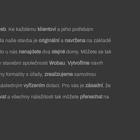
veb
. Ke každému
klientovi
a jeho potřebám
dá naše stavba je
originální
a
navržena
na základě
oto u nás
nenajdete
dva
stejné
domy. Můžete se tak
 stavební společnosti
Wobau
.
Vytvoříme
návrh
y formality s úřady,
zrealizujeme
samotnou
 následným
vyřízením
dotací. Pro vás je
zásadní
, že
vat
a všechny náležitosti tak můžete
přenechat
na