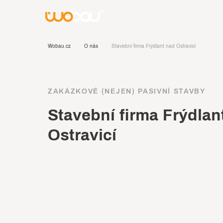
Wobau.cz
O nás
Stavební firma Frýdlant nad Ostravicí
ZAKÁZKOVÉ (NEJEN) PASIVNÍ STAVBY
Stavební firma Frýdlan
Ostravicí