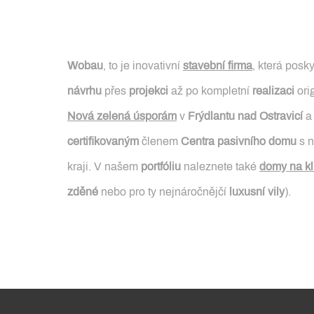
Wobau
, to je inovativní
stavební firma
, která pos
návrhu
přes
projekci
až po kompletní
realizaci
ori
Nová zelená úsporám
v
Frýdlantu nad Ostravicí
a
certifikovaným
členem
Centra pasivního domu
s n
kraji. V našem
portfóliu
naleznete také
domy na kl
zděné
nebo pro ty nejnáročnějčí
luxusní vily
).