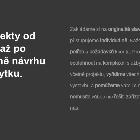
Zakládáme si na
originalitě sta
jekty od
přistupujeme
individuálně
. Kaž
 až po
potřeb
a
požadavků
klienta. Pr
ně návrhu
spolehnout
na
komplexní
služby
ytku.
včetně projektu,
vyřídíme
všechn
výstavbu a
pomůžeme
vám i s
nemusíte
vůbec nic
řešit
,
zařizo
nás.