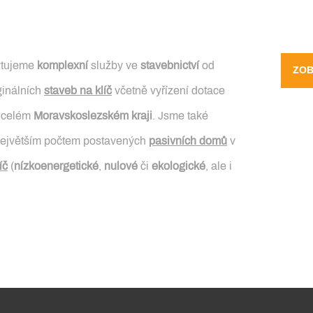
kytujeme
komplexní
služby ve
stavebnictví
od
ZOB
ginálních
staveb na klíč
včetně vyřízení dotace
 celém
Moravskoslezském kraji
. Jsme také
ejvětším počtem postavených
pasivních domů
v
íč
(
nízkoenergetické
,
nulové
či
ekologické
, ale i