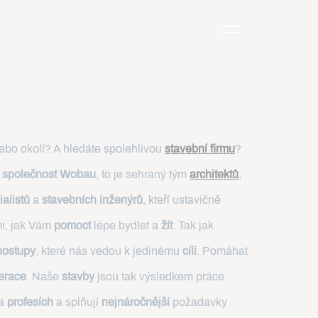
bo okolí? A hledáte spolehlivou
stavební firmu
?
í
společnost Wobau
, to je sehraný tým
architektů
,
alistů
a
stavebních inženýrů
, kteří ustavičně
i, jak Vám
pomoct
lépe bydlet a
žít
. Tak jak
postupy
, které nás vedou k jedinému
cíli
. Pomáhat
erace
. Naše
stavby
jsou tak výsledkem práce
a
profesích
a splňují
nejnáročnější
požadavky