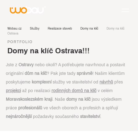
Wobau.cz
Služby
Realizace staveb
Domy na klíč
Domy na klíč
Ostrava
PORTFOLIO
Domy na klíč Ostrava!!!
Jste z
Ostravy
nebo okolí? A potřebujete navrhnout a postavit
originální
dům na klíč
? Pak jste tady
správně
! Našim klientům
poskytujeme
komplexní
služby ve stavitelství od
návrhů
přes
projekci
až po realizaci
rodinných domů na klíč
v celém
Moravskoslezském kraji
. Naše
domy na klíč
jsou výsledkem
práce
profesionálů
ve všech oborech a profesích a splňují
nejnáročnější
požadavky současného
stavitelství
.