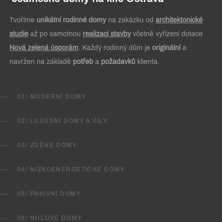
Tvoříme
unikátní rodinné domy
na zakázku od
architektonické
studie
až po samotnou
realizaci stavby
včetně vyřízení dotace
Nová zelená úsporám
. Každý rodinný dům je
originální
a
navržen na základě
potřeb
a
požadavků
klienta.
01/ MODERNÍ DOMY
02/ LUXUSNÍ DOMY A VILY
03/ ZDĚNÉ DOMY
04/ NÍZKOENERGETICKÉ DOMY
05/ PASIVNÍ DOMY
06/ NULOVÉ DOMY