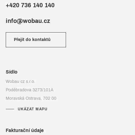
+420 736 140 140
info@wobau.cz
Přejít do kontaktů
Sídlo
Wobau cz s.r.o.
Poděbradova 3273/101A
Moravská Ostrava, 702 00
UKÁZAT MAPU
Fakturační údaje