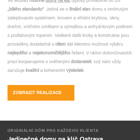
Ve Wobau
rodinné
domy na klíč
typicky provádíme do tzv.
„bílého standardu“
. Jedná se o
finální stav
domu s omítnutým
zateplovacím systémem, krovem a střešní krytinou, okny,
dveřmi, vnitřními omítkami a výmalbou a anhydritovým potěrem
s podlahovým topením. Veškeré další kroky a konstrukce jsou
prováděny dodatečně s
cílem
dát klientovi možnost výběru
nejlepšího
a
nejekonomičtějšího
řešení. V rámci dokončovacích
prací kooperujeme s ověřenými
dodavateli
, což nám vždy
zaručuje
kvalitní
a koherentní
výsledek
.
ZOBRAZIT REALIZACE
ORIGINÁLNÍ DŮM PRO KAŽDÉHO KLIENTA
Jedinečné domy na klíč Ostrava