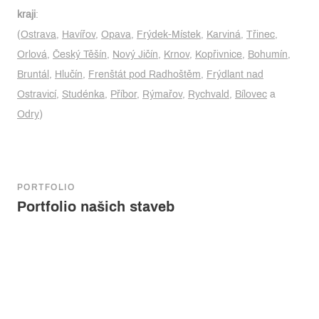
kraji
:
(
Ostrava
,
Havířov
,
Opava
,
Frýdek-Místek
,
Karviná
,
Třinec
,
Orlová
,
Český Těšín
,
Nový Jičín
,
Krnov
,
Kopřivnice
,
Bohumín
,
Bruntál
,
Hlučín
,
Frenštát pod Radhoštěm
,
Frýdlant nad
Ostravicí
,
Studénka
,
Příbor
,
Rýmařov
,
Rychvald
,
Bílovec
a
Odry
)
PORTFOLIO
Portfolio našich staveb