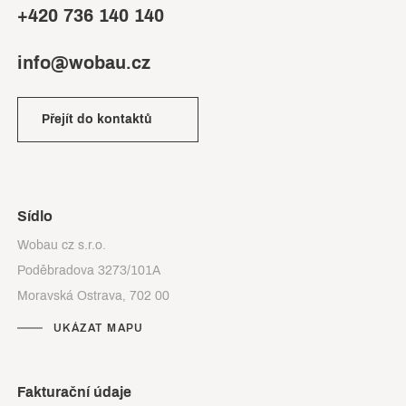
+420 736 140 140
info@wobau.cz
Přejít do kontaktů
Sídlo
Wobau cz s.r.o.
Poděbradova 3273/101A
Moravská Ostrava, 702 00
UKÁZAT MAPU
Fakturační údaje