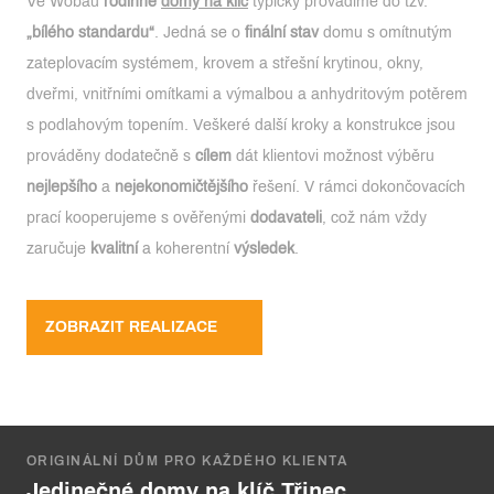
Ve Wobau
rodinné
domy na klíč
typicky provádíme do tzv.
„bílého standardu“
. Jedná se o
finální stav
domu s omítnutým
zateplovacím systémem, krovem a střešní krytinou, okny,
dveřmi, vnitřními omítkami a výmalbou a anhydritovým potěrem
s podlahovým topením. Veškeré další kroky a konstrukce jsou
prováděny dodatečně s
cílem
dát klientovi možnost výběru
nejlepšího
a
nejekonomičtějšího
řešení. V rámci dokončovacích
prací kooperujeme s ověřenými
dodavateli
, což nám vždy
zaručuje
kvalitní
a koherentní
výsledek
.
ZOBRAZIT REALIZACE
ORIGINÁLNÍ DŮM PRO KAŽDÉHO KLIENTA
Jedinečné domy na klíč Třinec