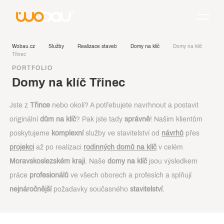
Wobau.cz
Služby
Realizace staveb
Domy na klíč
Domy na klíč
Třinec
PORTFOLIO
Domy na klíč Třinec
Jste z
Třince
nebo okolí? A potřebujete navrhnout a postavit
originální
dům na klíč
? Pak jste tady
správně
! Našim klientům
poskytujeme
komplexní
služby ve stavitelství od
návrhů
přes
projekci
až po realizaci
rodinných domů na klíč
v celém
Moravskoslezském kraji
. Naše
domy na klíč
jsou výsledkem
práce
profesionálů
ve všech oborech a profesích a splňují
nejnáročnější
požadavky současného
stavitelství
.