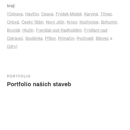
kraji
:
(
Ostrava
,
Havířov
,
Opava
,
Frýdek-Místek
,
Karviná
,
Třinec
,
Orlová
,
Český Těšín
,
Nový Jičín
,
Krnov
,
Kopřivnice
,
Bohumín
,
Bruntál
,
Hlučín
,
Frenštát pod Radhoštěm
,
Frýdlant nad
Ostravicí
,
Studénka
,
Příbor
,
Rýmařov
,
Rychvald
,
Bílovec
a
Odry
)
PORTFOLIO
Portfolio našich staveb