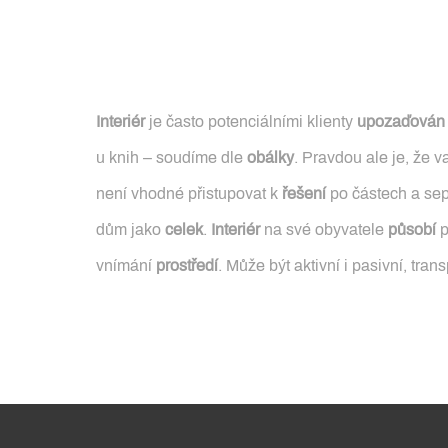
Interiér
je často potenciálními klienty
upozaďován
u knih – soudíme dle
obálky
. Pravdou ale je, že 
není vhodné přistupovat k
řešení
po částech a se
dům jako
celek
.
Interiér
na své obyvatele
působí
p
vnímání
prostředí
. Může být aktivní i pasivní, tra