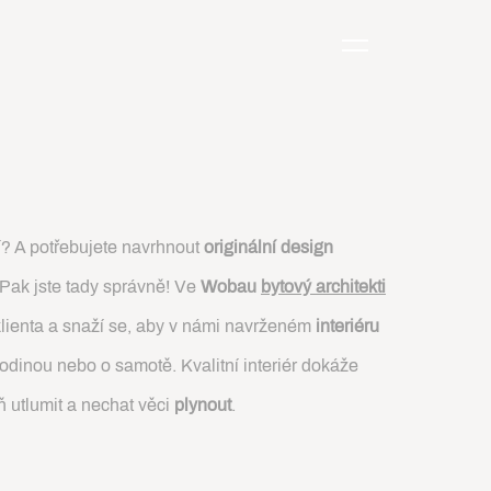
? A potřebujete navrhnout
originální design
 Pak jste tady správně! Ve
Wobau
bytový architekti
lienta a snaží se, aby v námi navrženém
interiéru
 rodinou nebo o samotě. Kvalitní interiér dokáže
ň utlumit a nechat věci
plynout
.