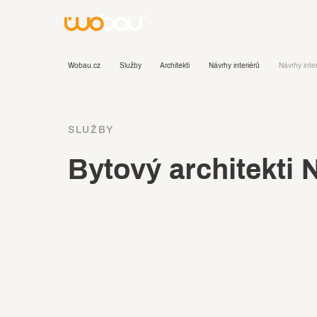
Wobau.cz
Služby
Architekti
Návrhy interiérů
Návrhy inter
SLUŽBY
Bytový architekti 