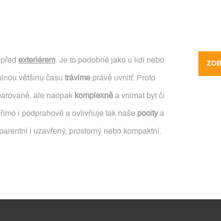
před
exteriérem
. Je to podobné jako u lidí nebo
ZOB
valnou většinu času
trávíme
právě uvnitř. Proto
parovaně, ale naopak
komplexně
a vnímat byt či
římo i podprahově a ovlivňuje tak naše
pocity
a
nsparentní i uzavřený, prostorný nebo kompaktní.