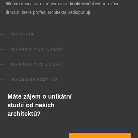
Wobau
duši a zároveň výraznou
konkurenční
výhodu vůči
firmám, které profesí architekta nedisponují.
01/ STUDIE
02/ NÁVRHY EXTERIÉRŮ
03/ NÁVRHY INTERIÉRŮ
08/ DESIGN NÁBYTKU
Máte zájem o unikátní
studii od našich
architektů?