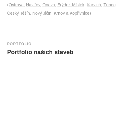
(
Ostrava
,
Havířov
,
Opava
,
Frýdek-Místek
,
Karviná
,
Třinec
,
Český Těšín
,
Nový Jičín
,
Krnov
a
Kopřivnice
)
PORTFOLIO
Portfolio našich staveb