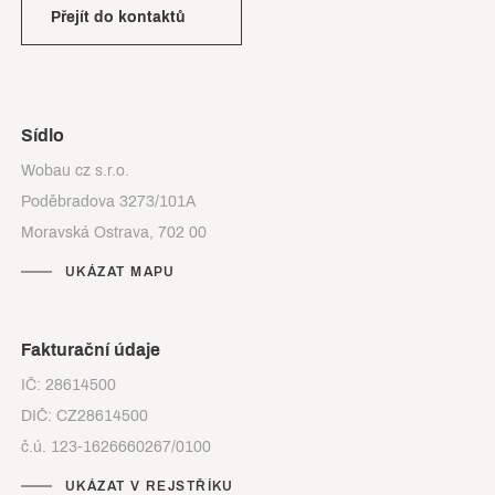
Přejít do kontaktů
Sídlo
Wobau cz s.r.o.
Poděbradova 3273/101A
Moravská Ostrava, 702 00
UKÁZAT MAPU
Fakturační údaje
IČ: 28614500
DIČ: CZ28614500
č.ú. 123-1626660267/0100
UKÁZAT V REJSTŘÍKU