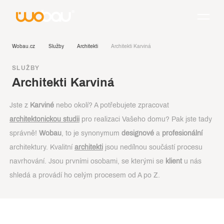
Wobau.cz
Služby
Architekti
Architekti Karviná
SLUŽBY
Architekti Karviná
Jste z
Karviné
nebo okolí? A potřebujete zpracovat
architektonickou studii
pro realizaci Vašeho domu? Pak jste tady
správně!
Wobau
, to je synonymum
designové
a
profesionální
architektury. Kvalitní
architekti
jsou nedílnou součástí procesu
navrhování. Jsou prvními osobami, se kterými se
klient
u nás
shledá a provádí ho celým procesem od A po Z.