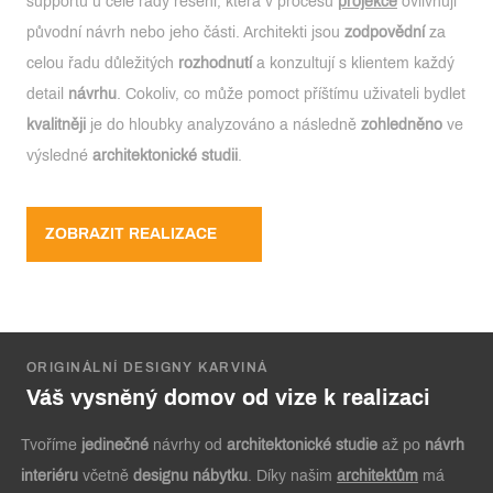
supportu u celé řady řešení, která v procesu
projekce
ovlivňují
původní návrh nebo jeho části. Architekti jsou
zodpovědní
za
celou řadu důležitých
rozhodnutí
a konzultují s klientem každý
detail
návrhu
. Cokoliv, co může pomoct příštímu uživateli bydlet
kvalitněji
je do hloubky analyzováno a následně
zohledněno
ve
výsledné
architektonické studii
.
ZOBRAZIT REALIZACE
ORIGINÁLNÍ DESIGNY KARVINÁ
Váš vysněný domov od vize k realizaci
Tvoříme
jedinečné
návrhy od
architektonické studie
až po
návrh
interiéru
včetně
designu nábytku
. Díky našim
architektům
má