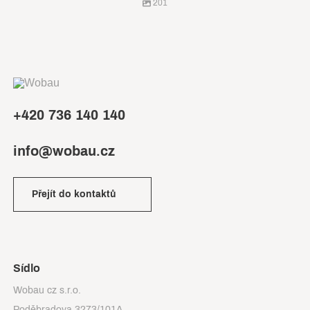
201
+420 736 140 140
info@wobau.cz
Přejít do kontaktů
Sídlo
Wobau cz s.r.o.
Poděbradova 3273/101A