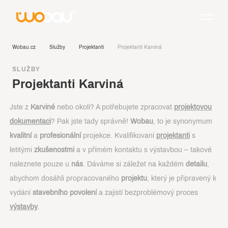
Wobau.cz
Služby
Projektanti
Projektanti Karviná
SLUŽBY
Projektanti Karviná
Jste z
Karviné
nebo okolí? A potřebujete zpracovat
projektovou
dokumentaci
? Pak jste tady správně!
Wobau
, to je synonymum
kvalitní
a
profesionální
projekce. Kvalifikovaní
projektanti
s
letitými
zkušenostmi
a v přímém kontaktu s výstavbou – takové
naleznete pouze u
nás
. Dáváme si záležet na každém
detailu
,
abychom dosáhli propracovaného
projektu
, který je připravený k
vydání
stavebního povolení
a zajistí bezproblémový proces
výstavby
.