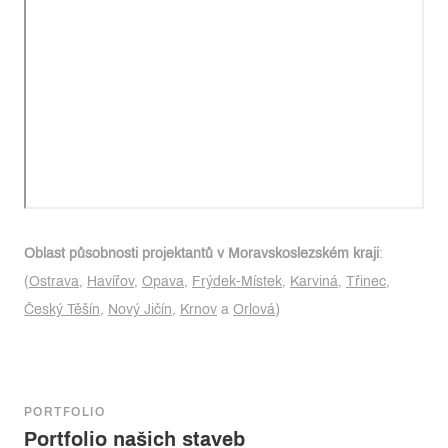
Oblast působnosti projektantů v Moravskoslezském kraji
:
(
Ostrava
,
Havířov
,
Opava
,
Frýdek-Místek
,
Karviná
,
Třinec
,
Český Těšín
,
Nový Jičín
,
Krnov
a
Orlová
)
PORTFOLIO
Portfolio našich staveb