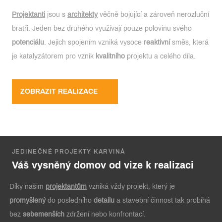
Projektanti
jsou s
architekty
věčně bojující a zároveň nerozluční
bratři. Jeden bez druhého využívají pouze polovinu svého
potenciálu
. Jejich spojením vzniká vysoce
reaktivní
směs, která
je katalyzátorem pro vznik
kvalitního
projektu a celého díla.
ZOBRAZIT REALIZACE
JEDINEČNÉ PROJEKTY KARVINÁ
Váš vysněný domov od vize k realizaci
Díky našim
projektantům
vzniká vždy projekt, který je
promyšlený
do posledního
detailu
a stavební činnost tak probíhá
bez
sebemenších
zdržení nebo konfrontací.