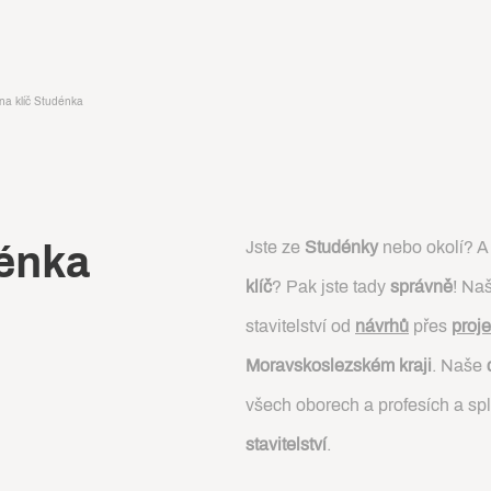
na klíč Studénka
Jste ze
Studénky
nebo okolí? A 
énka
klíč
? Pak jste tady
správně
! Na
stavitelství od
návrhů
přes
proje
Moravskoslezském kraji
. Naše
všech oborech a profesích a sp
stavitelství
.