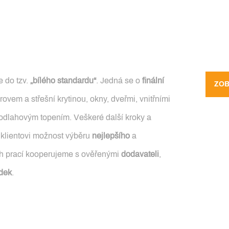
 do tzv.
„bílého standardu“
. Jedná se o
finální
ZOB
em a střešní krytinou, okny, dveřmi, vnitřními
odlahovým topením. Veškeré další kroky a
 klientovi možnost výběru
nejlepšího
a
ch prací kooperujeme s ověřenými
dodavateli
,
dek
.